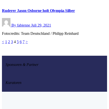
Ruderer Jason Osborne holt Olympia-Silber
By
fabienne
Juli 29, 2021
Fotocredits: Team Deutschland / Philipp Reinhard
<
1
2
3
4
5
6
7
>
Sponsoren & Partner
Kuratoren