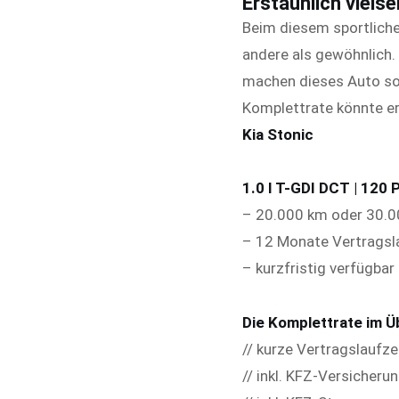
Erstaunlich vielsei
Beim diesem sportlichen
andere als gewöhnlich.
machen dieses Auto so 
Komplettrate könnte er
Kia Stonic
1.0 l T-GDI DCT | 120
– 20.000 km oder 30.00
– 12 Monate Vertragsl
– kurzfristig verfügbar
Die Komplettrate im Üb
// kurze Vertragslaufze
// inkl. KFZ-Versicheru