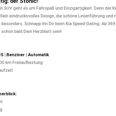
tig: der Stonic!
 SUV geht es um Fahrspaß und Einzigartigkeit. Denn der Kia
 Sein eindrucksvolles Design, die schöne Linienführung und
besonders. Schnapp ihn Dir beim Kia Speed-Dating: Ab 369 
 schon bald Dein Herzblatt sein!
 PS
| Benziner | Automatik
0 km Freilaufleistung
aufzeit
erblick:
it
ng