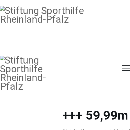
ÜBER UNS
ATHLETEN
STIFTUNG
SPORTHILFE
ATHLETENFÖRDERUNG
RHEINLAND-PFALZ
UNTERSTÜTZUNG
NEWS
+++ 59,99m