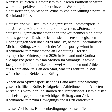
Karriere zu bieten. Gemeinsam mit unseren Partnern schaffen
wir so Perspektiven, die über einzelne Wettkämpfe
hinausreichen“, so Stephan Wilhelm von der Stiftung Sporthilfe
Rheinland-Pfalz.
Deutschland will sich um die olympischen Sommerspiele in
den Jahren 2036, 2040 oder 2044 bewerben: „Potenzielle
deutsche Olympiateilnehmerinnen und -teilnehmer sind heute
bereits geboren. Deshalb richten sich unsere strategischen
Überlegungen weit über 2028 hinaus“, betonte Sportminister
Michael Ebling. „Aber auch der Wintersport gewinnt in
Rheinland-Pfalz zunehmend an Bedeutung. Bei den
olympischen Winterspielen 2026 in Mailand und Cortina
d’Ampezzo gehen mit Jan Stölben im Skilanglauf sowie
Jacqueline Pfeifer im Skeleton zwei Athletinnen und Athleten
aus Rheinland-Pfalz an den Start, was uns sehr freut. Wir
wünschen den Beiden viel Erfolg!“
Neben dem Spitzensport sieht das Land auch eine wichtige
gesellschaftliche Rolle. Erfolgreiche Athletinnen und Athleten
wirken als Vorbilder und stärken den Breitensport. Damit leistet
der Leistungssport einen wichtigen Beitrag zum Ziel,
Rheinland-Pfalz zum Bewegungsland #1 zu entwickeln.
„Unser Ziel ist es, Rahmenbedingungen zu schaffen, damit